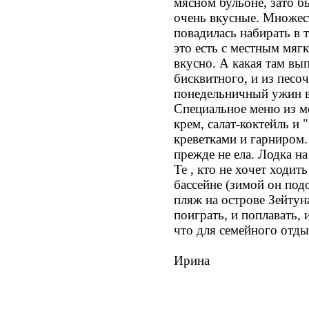
мясном бульоне, зато 
очень вкусные. Множес
повадилась набирать в 
это есть с местным мяг
вкусно. А какая там вып
бисквитного, и из песо
понедельничный ужин в
Специальное меню из м
крем, салат-коктейль и 
креветками и гарниром.
прежде не ела. Лодка н
Те , кто не хочет ходить
бассейне (зимой он под
пляж на острове Зейтун
поиграть, и поплавать, 
что для семейного отды
Ирина