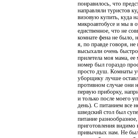
понравилось, что предс
направляли туристов ку
визовую купить, куда н
микроавтобусе и мы в о
едиственное, что не сов
комнате фена не было, 
я, по правде говоря, не
высыхали очень быстро
прилетела моя мама, ее 
номер был гораздо прос
просто душ. Комнаты у
уборщику лучше оставля
противном случае они н
первую приборку, напри
и только после моего у
день). С питанием все н
шведский стол был супе
питание разнообразное,
приготовления видимо 
привычных нам. Не был