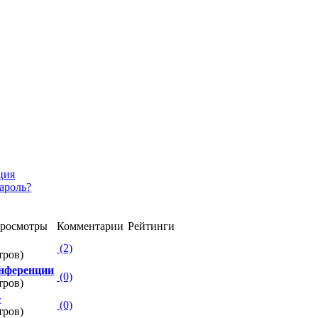
ция
ароль?
росмотры
Комментарии
Рейтинги
(2)
тров)
нференции
(0)
тров)
е
(0)
тров)