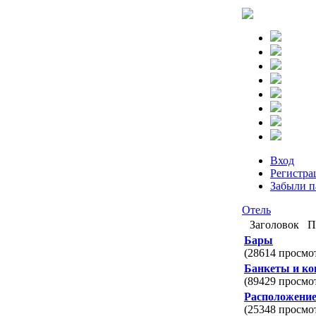
Вход
Регистра
Забыли п
Отель
Заголовок
П
Бары
(28614 просмо
Банкеты и ко
(89429 просмо
Расположени
(25348 просмо